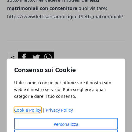
sotto il letto. Per vedere i modelli dei
letti
matrimoniali con contenitore
puoi visitare:
https://www.lettisantambrogio.it/letti_matrimoniali/
Facebook
Twitter
Whatsapp
Consenso sui Cookie
Utilizziamo i cookie per ottimizzare il nostro sito
Articolo Precedente
Articolo Successivo
web e il nostro servizio. Puoi scegliere a quali
La grande tradizione
Guida alla scelta di una
categorie dare il tuo consenso.
vinicola italiana
porta blindata
Cookie Policy
|
Privacy Policy
Personalizza