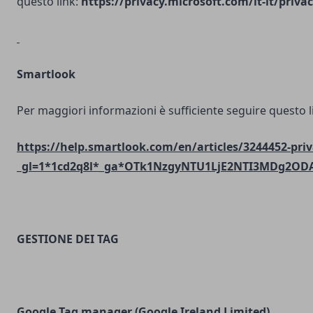
questo link:
https://privacy.microsoft.com/it-it/priv
Smartlook
Per maggiori informazioni è sufficiente seguire questo l
https://help.smartlook.com/en/articles/3244452-priv
_gl=1*1cd2q8l*_ga*OTk1NzgyNTU1LjE2NTI3MDg2O
GESTIONE DEI TAG
Google Tag manager (Google Ireland Limited)