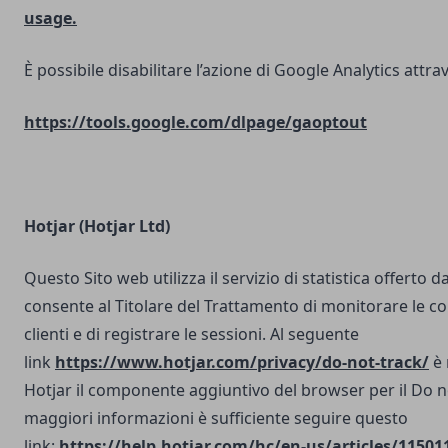
usage.
È possibile disabilitare l’azione di Google Analytics attrav
https://tools.google.com/dlpage/gaoptout
Hotjar (Hotjar Ltd)
Questo Sito web utilizza il servizio di statistica offerto d
consente al Titolare del Trattamento di monitorare le co
clienti e di registrare le sessioni. Al seguente
link
https://www.hotjar.com/privacy/do-not-track/
è 
Hotjar il componente aggiuntivo del browser per il Do n
maggiori informazioni è sufficiente seguire questo
link:
https://help.hotjar.com/hc/en-us/articles/11501