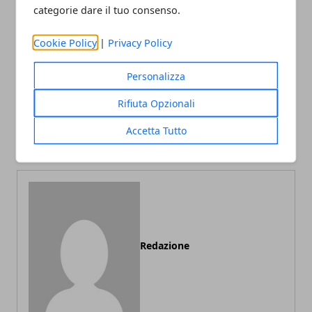
categorie dare il tuo consenso.
Cookie Policy
|
Privacy Policy
Articolo Precedente
Articolo Successivo
Personalizza
Qualità, miscela e
L’impatto visivo che lascia il
Rifiuta Opzionali
compatibilità: cosa
segno: come progettare lo
valutare prima di scegliere
spazio per il tuo prossimo
Accetta Tutto
le capsule per casa
meeting
Redazione