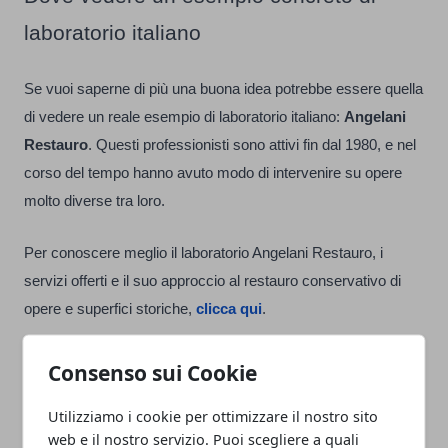
laboratorio italiano
Se vuoi saperne di più una buona idea potrebbe essere quella
di vedere un reale esempio di laboratorio italiano:
Angelani
Restauro
. Questi professionisti sono attivi fin dal 1980, e nel
corso del tempo hanno avuto modo di intervenire su opere
molto diverse tra loro.
Per conoscere meglio il laboratorio Angelani Restauro, i
servizi offerti e il suo approccio al restauro conservativo di
opere e superfici storiche,
clicca qui
.
Consenso sui Cookie
Utilizziamo i cookie per ottimizzare il nostro sito
web e il nostro servizio. Puoi scegliere a quali
Facebook
Twitter
Whatsapp