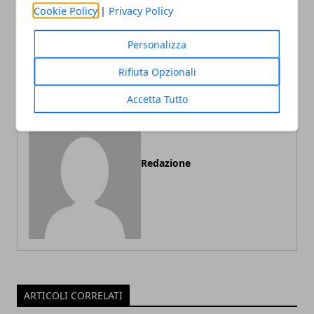
Grow box: cos’è e come
Mercatini itineranti: dai
Cookie Policy
|
Privacy Policy
utilizzarla
gazebo agli stand, qualche
suggerimento sugli
Personalizza
allestimenti
Rifiuta Opzionali
Accetta Tutto
Redazione
ARTICOLI CORRELATI