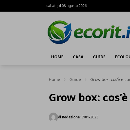
sabato, il 08 agosto 2026
Ecorit.it
HOME
CASA
GUIDE
ECOLO
Home
Guide
Grow box: cos’è e co
Grow box: cos’è
di
Redazione
17/01/2023