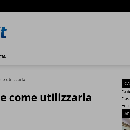
GIA
me utilizzarla
CA
Gui
 e come utilizzarla
Cas
Eco
AR