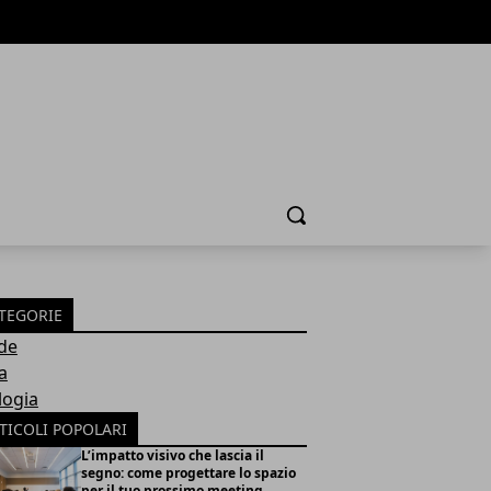
Cerca
TEGORIE
de
a
logia
TICOLI POPOLARI
L’impatto visivo che lascia il
segno: come progettare lo spazio
per il tuo prossimo meeting