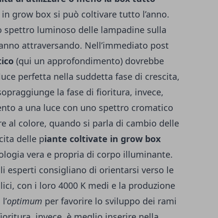
: in grow box si può coltivare tutto l’anno.
lo spettro luminoso delle lampadine sulla
stanno attraversando. Nell’immediato post
tico
(
qui un approfondimento
) dovrebbe
uce perfetta nella suddetta fase di crescita,
opraggiunge la fase di fioritura, invece,
mento a una luce con uno spettro cromatico
e al colore, quando si parla di cambio delle
cita delle p
iante coltivate in grow box
logia vera e propria di corpo illuminante.
li esperti consigliano di orientarsi verso le
ici, con i loro 4000 K medi e la produzione
l’
optimum
per favorire lo sviluppo dei rami
fioritura, invece, è meglio inserire nella