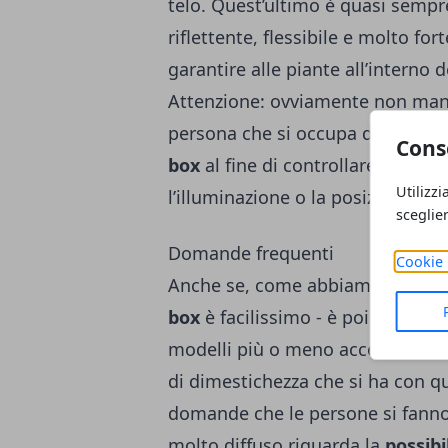
telo. Quest’ultimo è quasi sempre
riflettente, flessibile e molto for
garantire alle piante all’interno 
Attenzione: ovviamente non ma
persona che si occupa della coltiv
Cons
box
al fine di controllare che va
Utilizzi
l’illuminazione o la posizione del
sceglie
Domande frequenti
Cookie 
Anche se, come abbiamo appena 
box
è facilissimo - è poi possibi
modelli più o meno accessoriati 
di dimestichezza che si ha con qu
domande che le persone si fanno 
molto diffuso riguarda la
possibi