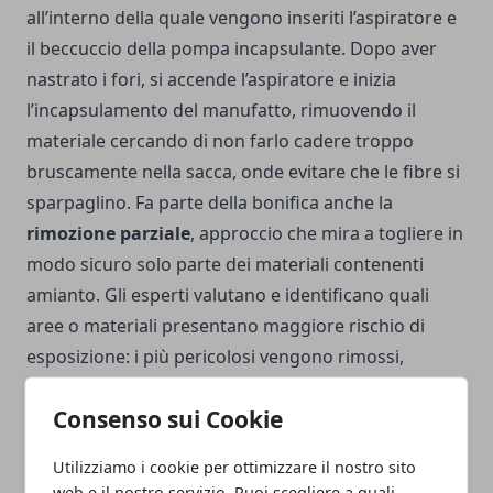
all’interno della quale vengono inseriti l’aspiratore e
il beccuccio della pompa incapsulante. Dopo aver
nastrato i fori, si accende l’aspiratore e inizia
l’incapsulamento del manufatto, rimuovendo il
materiale cercando di non farlo cadere troppo
bruscamente nella sacca, onde evitare che le fibre si
sparpaglino. Fa parte della bonifica anche la
rimozione parziale
, approccio che mira a togliere in
modo sicuro solo parte dei materiali contenenti
amianto. Gli esperti valutano e identificano quali
aree o materiali presentano maggiore rischio di
esposizione: i più pericolosi vengono rimossi,
mentre il resto viene lasciato intatto o sottoposto a
Consenso sui Cookie
bonifica mediante altre tecniche.
Bonifica o
amianto?
Difficile dire, tra
rimozione e bonifica
Utilizziamo i cookie per ottimizzare il nostro sito
dell’amianto
, quale scegliere: come abbiamo visto
web e il nostro servizio. Puoi scegliere a quali