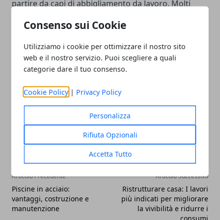
partire da capi di abbigliamento da lavoro. Molti
must have nell’armadio di milioni di persone in tutto
Consenso sui Cookie
il mondo, per esempio il jeans, sono nati proprio da
contesti lavorativi e dalla necessità di proteggere
Utilizziamo i cookie per ottimizzare il nostro sito
web e il nostro servizio. Puoi scegliere a quali
operai e altri professionisti.
categorie dare il tuo consenso.
Cookie Policy
|
Privacy Policy
Personalizza
Facebook
Twitter
Whatsapp
Rifiuta Opzionali
Accetta Tutto
Articolo Precedente
Articolo Successivo
Piscine in acciaio:
Ristrutturare casa: I lavori
vantaggi, costruzione e
più indicati per migliorare
manutenzione
la vivibilità e ridurre i
consumi